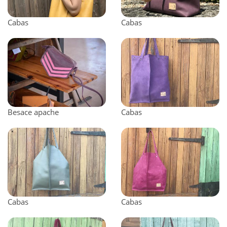
Cabas
Cabas
Besace apache
Cabas
Cabas
Cabas