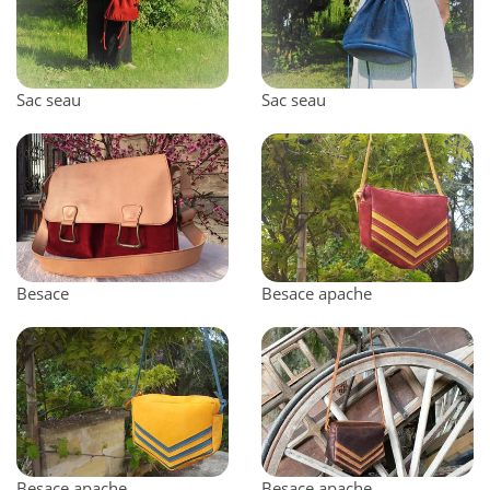
Sac seau
Sac seau
Besace
Besace apache
Besace apache
Besace apache