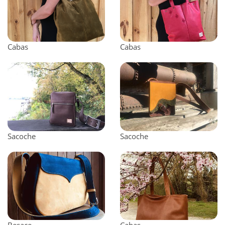
Cabas
Cabas
Sacoche
Sacoche
Besace
Cabas