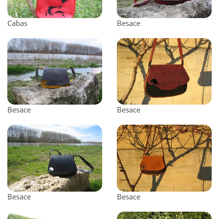
Cabas
Besace
Besace
Besace
Besace
Besace