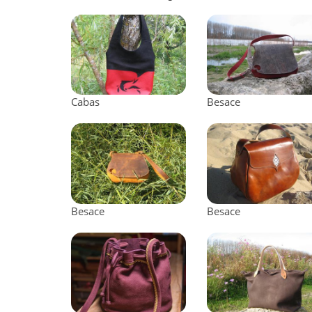
Cabas
Besace
Besace
Besace