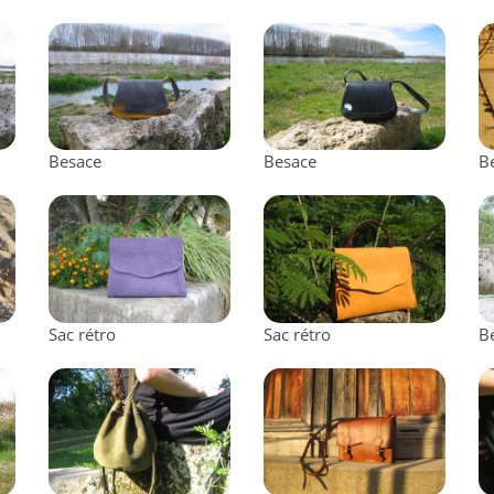
Besace
Besace
B
Sac rétro
Sac rétro
B