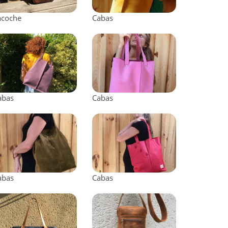
acoche
Cabas
abas
Cabas
abas
Cabas