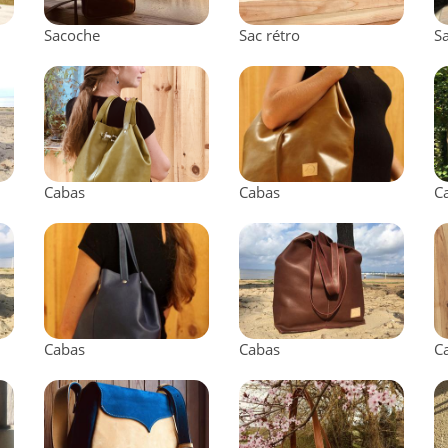
Sacoche
Sac rétro
S
Cabas
Cabas
C
Cabas
Cabas
C