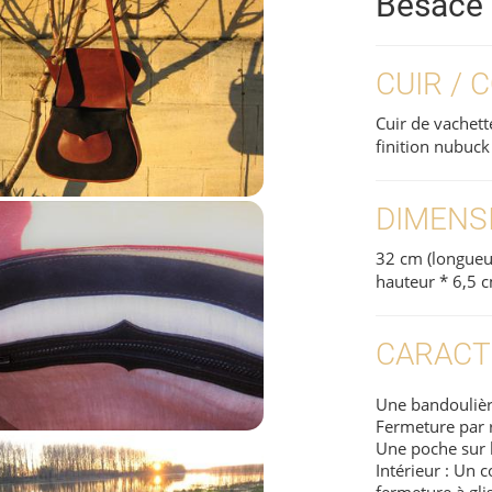
Besace
CUIR / 
Cuir de vachette
finition nubuck
DIMENS
32 cm (longueu
hauteur * 6,5 
CARACT
Une bandoulière
Fermeture par 
Une poche sur l
Intérieur : Un