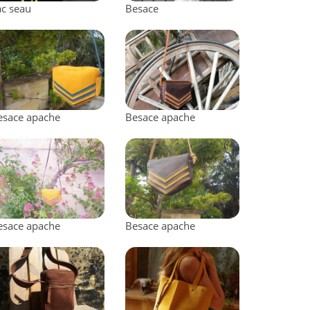
ac seau
Besace
esace apache
Besace apache
esace apache
Besace apache