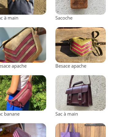
ac à main
Sacoche
esace apache
Besace apache
ac banane
Sac à main