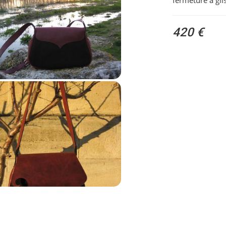
fermeture à gli
420 €