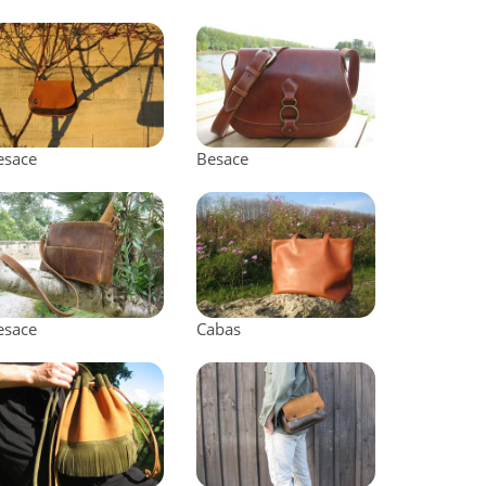
esace
Besace
esace
Cabas