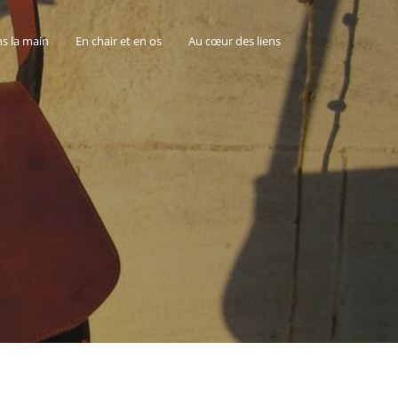
s la main
En chair et en os
Au cœur des liens