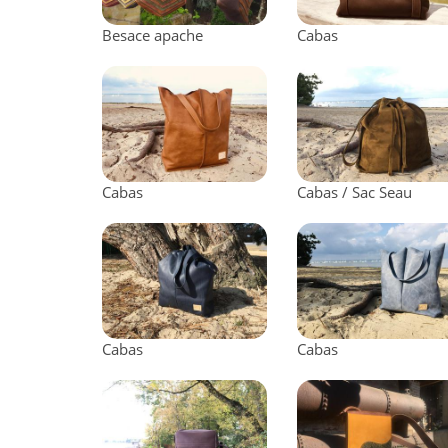
Besace apache
Cabas
Cabas
Cabas / Sac Seau
Cabas
Cabas