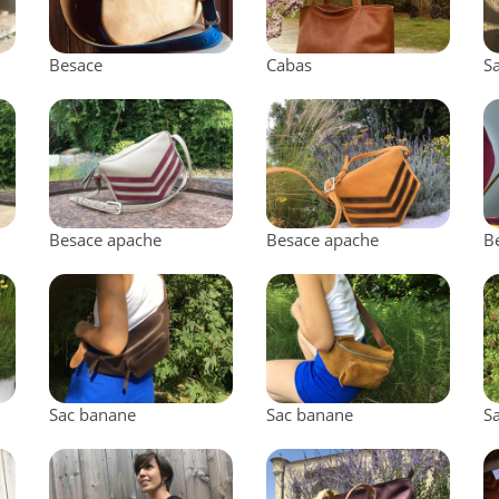
Besace
Cabas
S
Besace apache
Besace apache
B
Sac banane
Sac banane
S