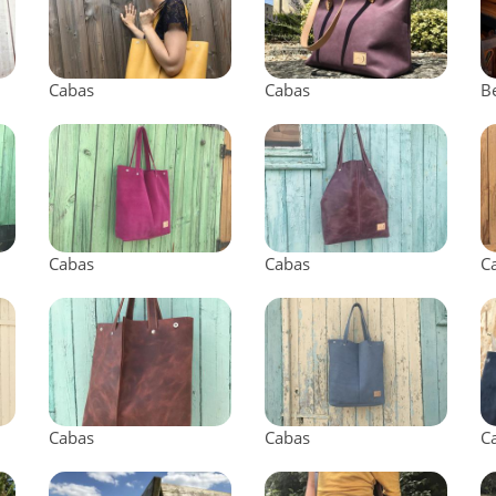
Cabas
Cabas
B
Cabas
Cabas
C
Cabas
Cabas
C