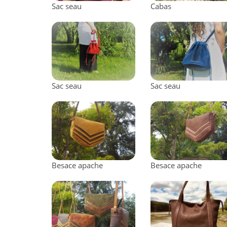
Sac seau
Cabas
Sac seau
Sac seau
Besace apache
Besace apache