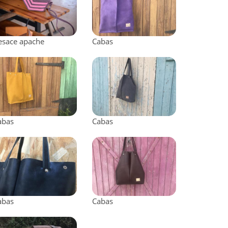
esace apache
Cabas
abas
Cabas
abas
Cabas