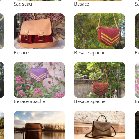
Sac seau
Besace
S
Besace
Besace apache
B
Besace apache
Besace apache
B