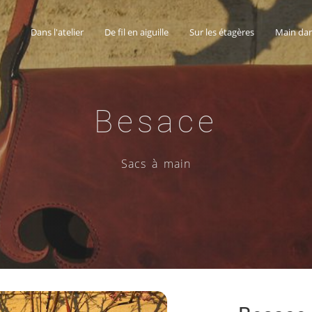
Dans l'atelier
De fil en aiguille
Sur les étagères
Main dan
Besace
Sacs à main